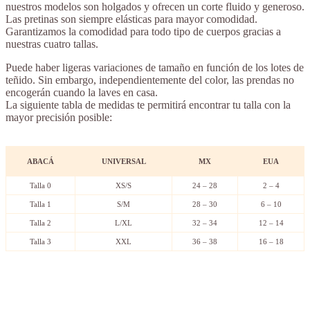
nuestros modelos son holgados y ofrecen un corte fluido y generoso.
Las pretinas son siempre elásticas para mayor comodidad.
Garantizamos la comodidad para todo tipo de cuerpos gracias a
nuestras cuatro tallas.
Puede haber ligeras variaciones de tamaño en función de los lotes de
teñido. Sin embargo, independientemente del color, las prendas no
encogerán cuando la laves en casa.
La siguiente tabla de medidas te permitirá encontrar tu talla con la
mayor precisión posible:
ABACÁ
UNIVERSAL
MX
EUA
Talla 0
XS/S
24 – 28
2 – 4
Talla 1
S/M
28 – 30
6 – 10
Talla 2
L/XL
32 – 34
12 – 14
Talla 3
XXL
36 – 38
16 – 18