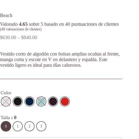
Beach
Valorado
4.65
sobre 5 basado en
40
puntuaciones de clientes
(
40
valoraciones de clientes)
Price
$
630.00
–
$
840.00
range:
$630.00
Vestido corto de algodón con bolsas amplias ocultas al frente,
through
manga corta y escote en V en delantero y espalda. Este
$840.00
vestido ligero es ideal para días calurosos.
Color
: 0
Talla
0
1
2
3