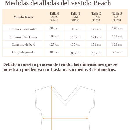
Medidas detalladas del vestido Beach
Talla 0
Talla
1
Talla
2
Talla 3
Vestido Beach
XS/S
S/M
L/XL
XXL
24/28
28/30
32/34
36/38
96 cm
140 cm
Contorno de busto
109 cm
129 cm
102 cm
141 cm
Contorno de cintura
110 cm
124 cm
Contorno de bajo
127 cm
135 cm
151 cm
169 cm
Largo de prenda
88 cm
93 cm
89 cm
90 cm
Debido a nuestro proceso de teñido, las dimensiones que se
muestran pueden variar hasta más o menos 3 centímetros.