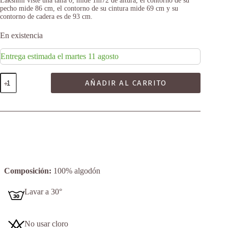
Lakshmi viste una talla 0, mide 1m72 de altura, el contorno de su
pecho mide 86 cm, el contorno de su cintura mide 69 cm y su
contorno de cadera es de 93 cm.
En existencia
Entrega estimada el martes 11 agosto
Geo
AÑADIR AL CARRITO
cantidad
Composición:
100% algodón
Lavar a 30°
No usar cloro