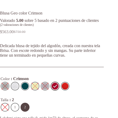
Blusa Geo color Crimson
Valorado
5.00
sobre 5 basado en
2
puntuaciones de clientes
(
2
valoraciones de clientes)
$
563.00
$
750.00
Original
Current
price
price
was:
is:
Delicada blusa de tejido del algodón, creada con nuestra tela
$750.00.
$563.00.
Brisa. Con escote redondo y sin mangas. Su parte inferior
tiene un terminado en pequeñas curvas.
: Crimson
Color
: 2
Talla
0
1
2