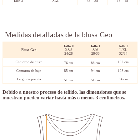
Talla 3
XXL
36 – 38
16 – 18
Medidas detalladas de la blusa Geo
Talla 0
Talla 1
Talla
2
Blusa Geo
XS/S
S/M
L/XL
24/28
28/30
32/34
Contorno de busto
102 cm
76 cm
88 cm
Contorno de bajo
85 cm
94 cm
108 cm
Largo de prenda
54 cm
51 cm
51 cm
Debido a nuestro proceso de teñido, las dimensiones que se
muestran pueden variar hasta más o menos 3 centímetros.