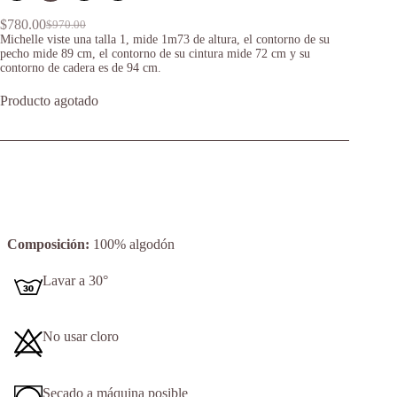
$
780.00
$
970.00
Original
Current
Michelle viste una talla 1, mide 1m73 de altura, el contorno de su
price
price
pecho mide 89 cm, el contorno de su cintura mide 72 cm y su
was:
is:
contorno de cadera es de 94 cm.
$970.00.
$780.00.
Producto agotado
Composición:
100% algodón
Lavar a 30°
No usar cloro
Secado a máquina posible