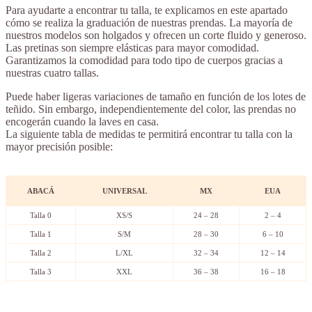
Para ayudarte a encontrar tu talla, te explicamos en este apartado
cómo se realiza la graduación de nuestras prendas. La mayoría de
nuestros modelos son holgados y ofrecen un corte fluido y generoso.
Las pretinas son siempre elásticas para mayor comodidad.
Garantizamos la comodidad para todo tipo de cuerpos gracias a
nuestras cuatro tallas.
Puede haber ligeras variaciones de tamaño en función de los lotes de
teñido. Sin embargo, independientemente del color, las prendas no
encogerán cuando la laves en casa.
La siguiente tabla de medidas te permitirá encontrar tu talla con la
mayor precisión posible:
ABACÁ
UNIVERSAL
MX
EUA
Talla 0
XS/S
24 – 28
2 – 4
Talla 1
S/M
28 – 30
6 – 10
Talla 2
L/XL
32 – 34
12 – 14
Talla 3
XXL
36 – 38
16 – 18