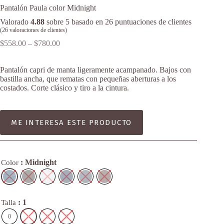
Pantalón Paula color Midnight
Valorado
4.88
sobre 5 basado en
26
puntuaciones de clientes
(
26
valoraciones de clientes)
Price
$
558.00
–
$
780.00
range:
$558.00
Pantalón capri de manta ligeramente acampanado. Bajos con
through
bastilla ancha, que rematas con pequeñas aberturas a los
$780.00
costados. Corte clásico y tiro a la cintura.
ME INTERESA ESTE PRODUCTO
: Midnight
Color
: 1
Talla
0
1
2
3