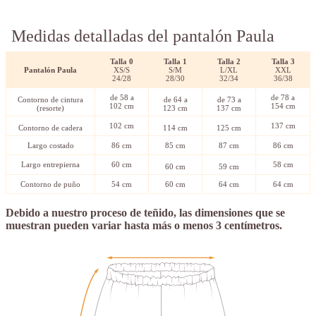
Medidas detalladas del pantalón Paula
Talla 0
Talla
1
Talla
2
Talla 3
Pantalón Paula
XS/S
S/M
L/XL
XXL
24/28
28/30
32/34
36/38
de 58 a
de 78 a
Contorno de cintura
de 64 a
de 73 a
102 cm
154 cm
(resorte)
123 cm
137 cm
102 cm
137 cm
Contorno de cadera
114 cm
125 cm
Largo costado
86 cm
85 cm
87 cm
86 cm
Largo entrepierna
60 cm
58 cm
60 cm
59 cm
Contorno de puño
54 cm
60 cm
64 cm
64 cm
Debido a nuestro proceso de teñido, las dimensiones que se
muestran pueden variar hasta más o menos 3 centímetros.