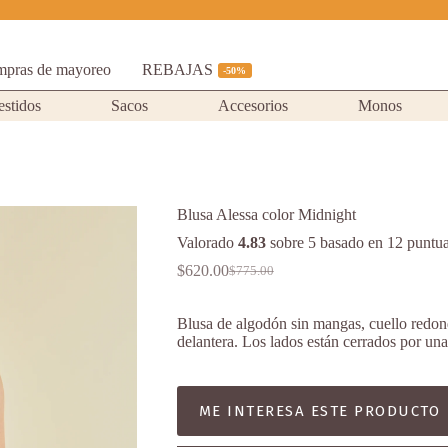
pras de mayoreo
REBAJAS
-50%
estidos
Sacos
Accesorios
Monos
Blusa Alessa color Midnight
Valorado
4.83
sobre 5 basado en
12
puntua
$
620.00
$
775.00
Original
Current
price
price
was:
is:
Blusa de algodón sin mangas, cuello redond
$775.00.
$620.00.
delantera. Los lados están cerrados por una 
ME INTERESA ESTE PRODUCTO