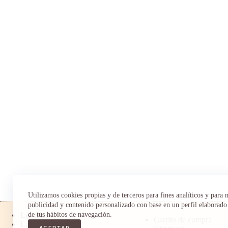
Utilizamos cookies propias y de terceros para fines analíticos y para 
publicidad y contenido personalizado con base en un perfil elaborado 
Las telas
de tus hábitos de navegación.
Carrito de compra
Las tallas