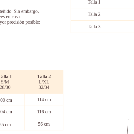
Talla 1
 teñido. Sin embargo,
Talla 2
es en casa.
yor precisión posible:
Talla 3
Talla 1
Talla
2
S/M
L/XL
28/30
32/34
114 cm
100 cm
104 cm
116 cm
56 cm
55 cm