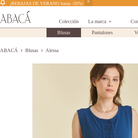
¡REBAJAS DE VERANO hasta -50%!
Saltar
al
contenido
Colección
La marca
Com
Blusas
Pantalones
V
ABACÁ
Blusas
Alessa