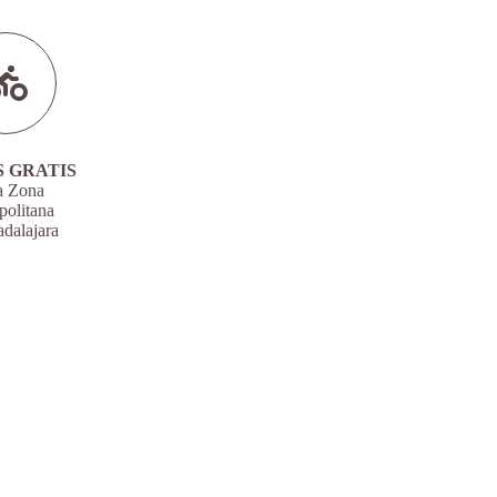
S GRATIS
a Zona
politana
dalajara