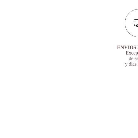
ENVÍOS 
Except
de s
y días 