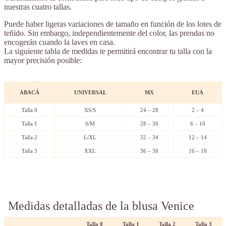
nuestras cuatro tallas.
Puede haber ligeras variaciones de tamaño en función de los lotes de
teñido. Sin embargo, independientemente del color, las prendas no
encogerán cuando la laves en casa.
La siguiente tabla de medidas te permitirá encontrar tu talla con la
mayor precisión posible:
ABACÁ
UNIVERSAL
MX
EUA
Talla 0
XS/S
24 – 28
2 – 4
Talla 1
S/M
28 – 30
6 – 10
Talla 2
L/XL
32 – 34
12 – 14
Talla 3
XXL
36 – 38
16 – 18
Medidas detalladas de la blusa Venice
Talla 0
Talla
1
Talla
2
Talla 3