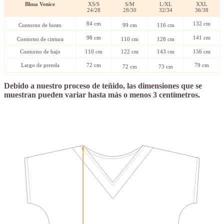
Blusa Venice
XS/S
S/M
L/XL
XXL
24/28
28/30
32/34
36/38
84 cm
132 cm
Contorno de busto
99 cm
116 cm
98 cm
141 cm
Contorno de cintura
110 cm
128 cm
Contorno de bajo
110 cm
122 cm
143 cm
156 cm
Largo de prenda
72 cm
79 cm
72 cm
73 cm
Debido a nuestro proceso de teñido, las dimensiones que se
muestran pueden variar hasta más o menos 3 centímetros.