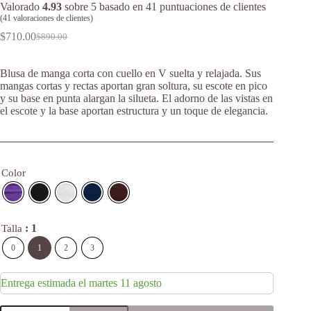
Valorado
4.93
sobre 5 basado en
41
puntuaciones de clientes
(
41
valoraciones de clientes)
$
710.00
$
890.00
Original
Current
price
price
was:
is:
Blusa de manga corta con cuello en V suelta y relajada. Sus
$890.00.
$710.00.
mangas cortas y rectas aportan gran soltura, su escote en pico
y su base en punta alargan la silueta. El adorno de las vistas en
el escote y la base aportan estructura y un toque de elegancia.
Color
: 1
Talla
0
1
2
3
Entrega estimada el martes 11 agosto
Venice