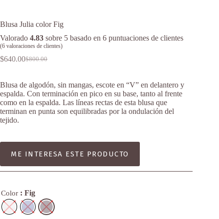
Blusa Julia color Fig
Valorado
4.83
sobre 5 basado en
6
puntuaciones de clientes
(
6
valoraciones de clientes)
$
640.00
$
800.00
Original
Current
price
price
was:
is:
Blusa de algodón, sin mangas, escote en “V” en delantero y
$800.00.
$640.00.
espalda. Con terminación en pico en su base, tanto al frente
como en la espalda. Las líneas rectas de esta blusa que
terminan en punta son equilibradas por la ondulación del
tejido.
ME INTERESA ESTE PRODUCTO
: Fig
Color