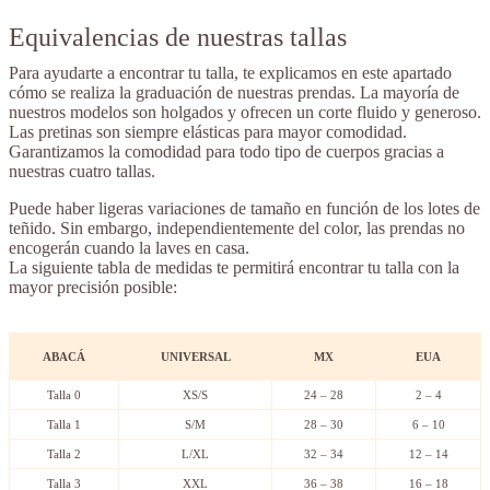
Equivalencias de nuestras tallas
Para ayudarte a encontrar tu talla, te explicamos en este apartado
cómo se realiza la graduación de nuestras prendas. La mayoría de
nuestros modelos son holgados y ofrecen un corte fluido y generoso.
Las pretinas son siempre elásticas para mayor comodidad.
Garantizamos la comodidad para todo tipo de cuerpos gracias a
nuestras cuatro tallas.
Puede haber ligeras variaciones de tamaño en función de los lotes de
teñido. Sin embargo, independientemente del color, las prendas no
encogerán cuando la laves en casa.
La siguiente tabla de medidas te permitirá encontrar tu talla con la
mayor precisión posible:
ABACÁ
UNIVERSAL
MX
EUA
Talla 0
XS/S
24 – 28
2 – 4
Talla 1
S/M
28 – 30
6 – 10
Talla 2
L/XL
32 – 34
12 – 14
Talla 3
XXL
36 – 38
16 – 18