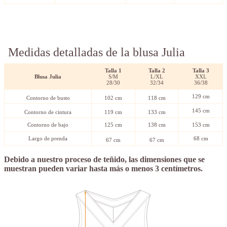
Medidas detalladas de la blusa Julia
Talla
1
Talla
2
Talla 3
Blusa Julia
S/M
L/XL
XXL
28/30
32/34
36/38
129 cm
Contorno de busto
102 cm
118 cm
145 cm
Contorno de cintura
119 cm
133 cm
Contorno de bajo
125 cm
138 cm
153 cm
Largo de prenda
68 cm
67 cm
67 cm
Debido a nuestro proceso de teñido, las dimensiones que se
muestran pueden variar hasta más o menos 3 centímetros.