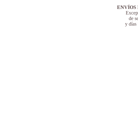
ENVÍOS 
Except
de s
y días 