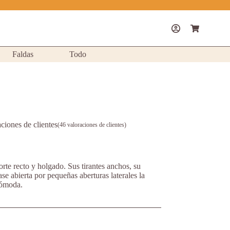
Shopping
cart
Faldas
Todo
ciones de clientes
(
46
valoraciones de clientes)
rte recto y holgado. Sus tirantes anchos, su
se abierta por pequeñas aberturas laterales la
cómoda.