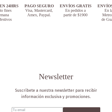
EN 24HRS
PAGO SEGURO
ENVÍOS GRATIS
ENVÍO
o fines
Visa, Mastercard,
En pedidos a
En l
emana
Amex, Paypal.
partir de $1900
Metro
festivos
de Gua
Newsletter
Suscríbete a nuestra newsletter para recibir
información exclusiva y promociones.