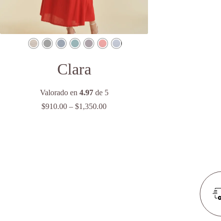
Clara
Valorado en
4.97
de 5
Price
$
910.00
–
$
1,350.00
range:
$910.00
through
$1,350.00