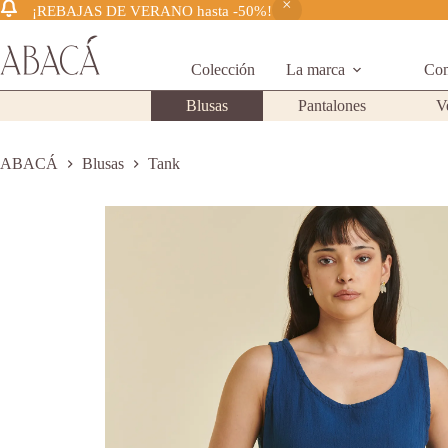
¡REBAJAS DE VERANO hasta -50%!
Saltar
al
contenido
Colección
La marca
Com
Blusas
Pantalones
V
ABACÁ
Blusas
Tank