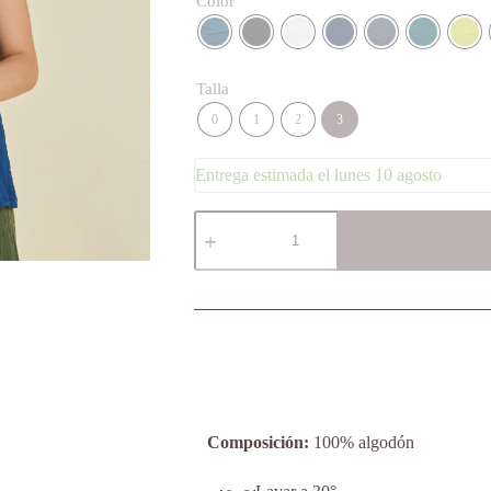
Color
Talla
0
1
2
3
Entrega estimada el lunes 10 agosto
Tank
cantidad
Composición:
100% algodón