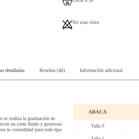
Lavar a 30°
No usar cloro
s detalladas
Reseñas (46)
Información adicional
ABACÁ
o se realiza la graduación de
ecen un corte fluido y generoso.
Talla 0
mos la comodidad para todo tipo
Talla 1