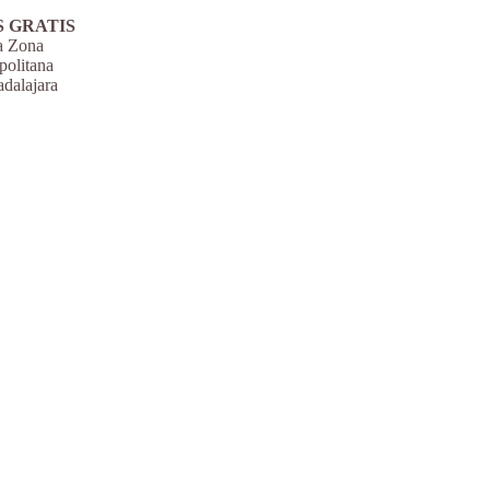
S GRATIS
a Zona
politana
dalajara