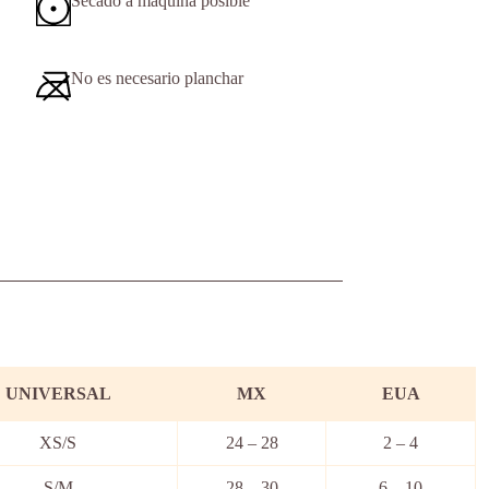
Secado a máquina posible
No es necesario planchar
UNIVERSAL
MX
EUA
XS/S
24 – 28
2 – 4
S/M
28 – 30
6 – 10