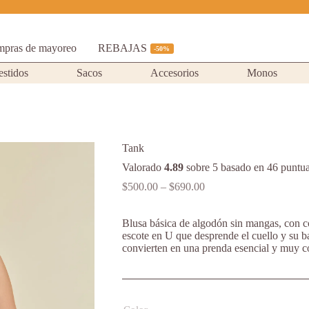
pras de mayoreo
REBAJAS
-50%
estidos
Sacos
Accesorios
Monos
Tank
Valorado
4.89
sobre 5 basado en
46
puntua
Price
$
500.00
–
$
690.00
range:
$500.00
Blusa básica de algodón sin mangas, con co
through
escote en U que desprende el cuello y su ba
$690.00
convierten en una prenda esencial y muy 