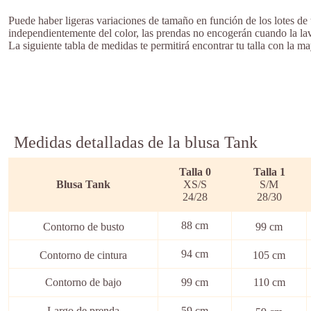
Puede haber ligeras variaciones de tamaño en función de los lotes de
independientemente del color, las prendas no encogerán cuando la lav
La siguiente tabla de medidas te permitirá encontrar tu talla con la ma
Medidas detalladas de la blusa Tank
Talla 0
Talla
1
Blusa Tank
XS/S
S/M
24/28
28/30
88 cm
Contorno de busto
99 cm
94 cm
Contorno de cintura
105 cm
Contorno de bajo
99 cm
110 cm
Largo de prenda
59 cm