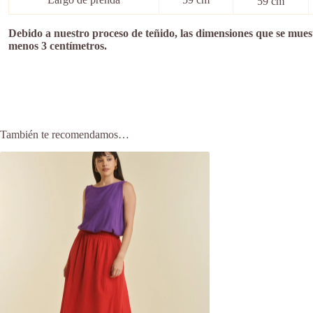
59 cm
Debido a nuestro proceso de teñido, las dimensiones que se mue
menos 3 centímetros.
También te recomendamos…